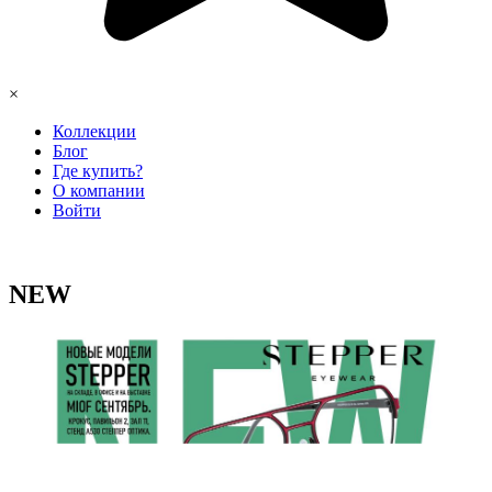
×
Коллекции
Блог
Где купить?
О компании
Войти
NEW